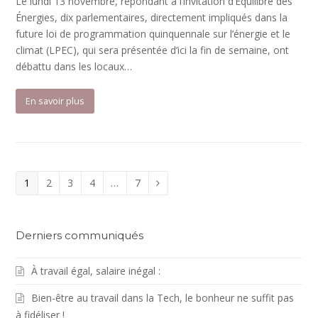
Le lundi 13 novembre, répondant à l’invitation d’Équilibre des
Énergies, dix parlementaires, directement impliqués dans la
future loi de programmation quinquennale sur l’énergie et le
climat (LPEC), qui sera présentée d’ici la fin de semaine, ont
débattu dans les locaux…
En savoir plus
Page
Page
Page
Page
Page
1
2
3
4
…
7
Suivant
Derniers communiqués
À travail égal, salaire inégal :
Bien-être au travail dans la Tech, le bonheur ne suffit pas
à fidéliser !