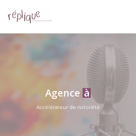
de
Agence
à votre éc
relations
Accélérateur de notoriété
presse
réactive
votre
écoute
Répliqu