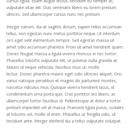
cursus ligula. Etiam augue lectus, tincidunt eu semper ac,
vulputate vitae elit. Duis venenatis libero eu lorem pretium
ultrices. Sed ullamcorper cursus nunc nec pretium.
Integer rutrum, dui at sagittis dictum, sapien tellus accumsan
tellus, non egestas nunc metus porttitor neque. Ut interdum
orci eget velit elementum tempor. Sed egestas massa sit
amet odio accumsan pharetra. Proin sit amet hendrerit quam.
Donec feugiat massa a ligula viverra rhoncus in nec tortor.
Phasellus lobortis vulputate elit, ut pulvinar nulla gravida at.
Mauris id neque vehicula, faucibus risus ut, mollis
lectus. Donec pharetra mauris eget odio ultricies aliquet. Orci
varius natoque penatibus et magnis dis parturient montes,
nascetur ridiculus mus. Quisque viverra hendrerit lacus, id
condimentum urna porta quis. Cras porttitor leo libero, ac
ullamcorper tortor faucibus id. Pellentesque at dolor a tortor
pretium imperdiet vel at massa. Praesent ligula purus, sodales
at lobortis vel, mollis id enim. Phasellus ut fringilla odio, ut
tincidunt ante. Integer eleifend dui a tellus vulputate volutpat.