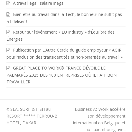
À travail égal, salaire inégal :
Bien-être au travail dans la Tech, le bonheur ne suffit pas
à fidéliser !
Retour sur l’événement « EU Industry » d’Équilibre des
Énergies
Publication par L’Autre Cercle du guide employeur « AGIR
pour l’inclusion des transidentités et non-binarités au travail »
GREAT PLACE TO WORK® FRANCE DÉVOILE LE
PALMARÈS 2025 DES 100 ENTREPRISES OÙ IL FAIT BON
TRAVAILLER
previous
next
SEA, SURF & FISH au
Business At Work accélère
post:
post:
RESORT ***** TERROU-BI
son développement
HOTEL, DAKAR
international en Belgique et
au Luxembourg avec