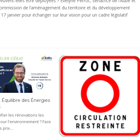
vent-elles être déployées ? Evelyne Perrot, Sénatrice de l’Aube et
commission de l’aménagement du territoire et du développement
i 17 janvier pour échanger sur leur vision pour un cadre législatif
 Équilibre des Énergies
3
ier les rénovations les
pour l'environnement ? Face
s prix…